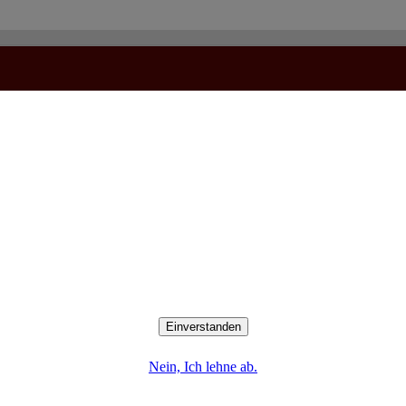
Einverstanden
Nein, Ich lehne ab.