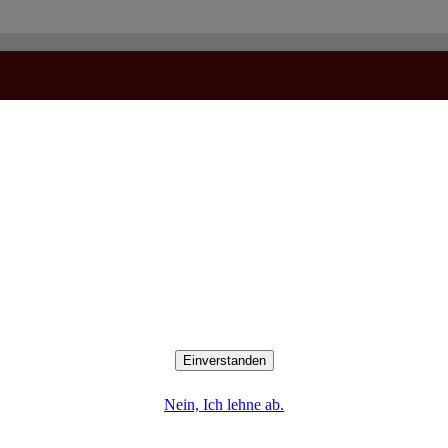
Einverstanden
Nein, Ich lehne ab.