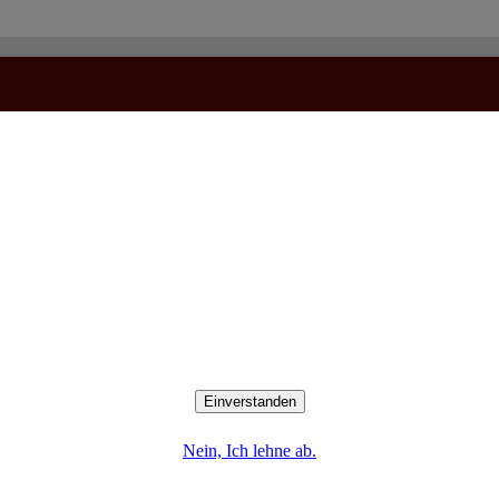
Einverstanden
Nein, Ich lehne ab.