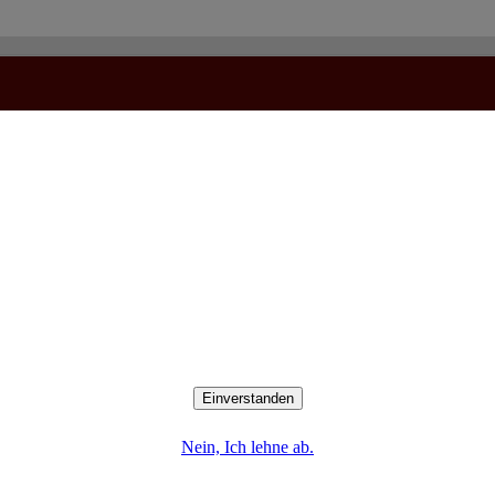
Einverstanden
Nein, Ich lehne ab.