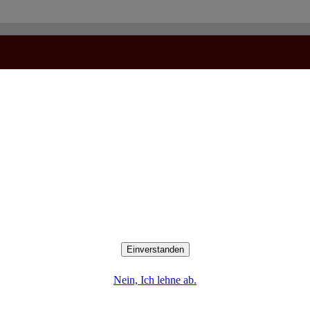
Einverstanden
Nein, Ich lehne ab.