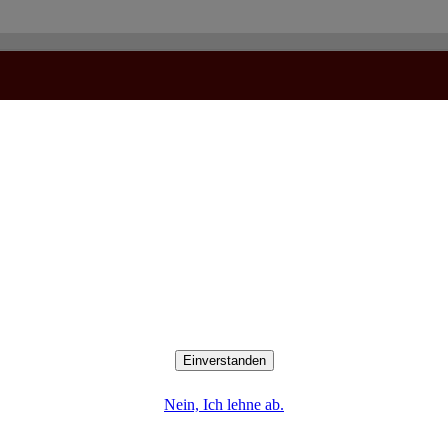
Einverstanden
Nein, Ich lehne ab.