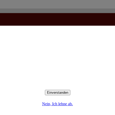
Einverstanden
Nein, Ich lehne ab.