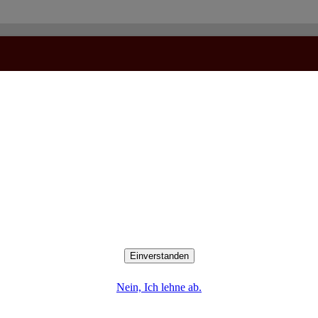
Einverstanden
Nein, Ich lehne ab.