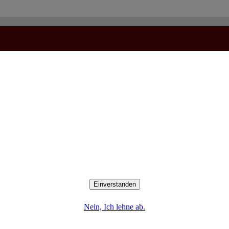
Einverstanden
Nein, Ich lehne ab.