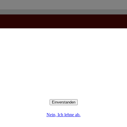
Einverstanden
Nein, Ich lehne ab.