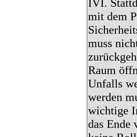
IVI. Statt
mit dem Pi
Sicherhei
muss nich
zurückgeh
Raum öffne
Unfalls w
werden mu
wichtige I
das Ende v