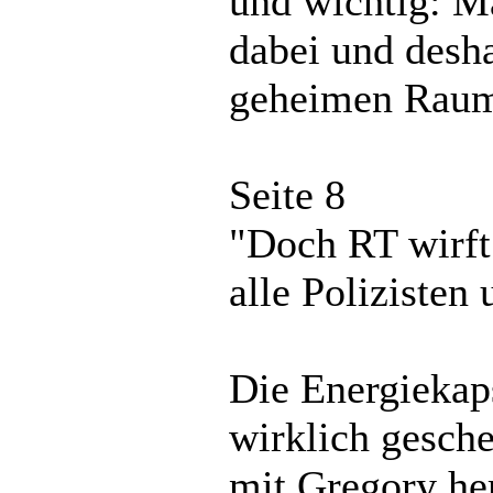
und wichtig: M
dabei und desh
geheimen Raum
Seite 8
"Doch RT wirft 
alle Polizisten 
Die Energiekap
wirklich gesch
mit Gregory he