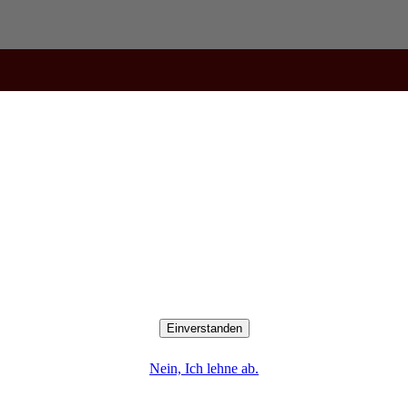
Einverstanden
Nein, Ich lehne ab.