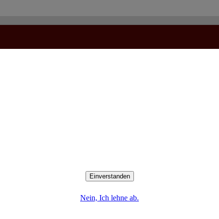
Einverstanden
Nein, Ich lehne ab.