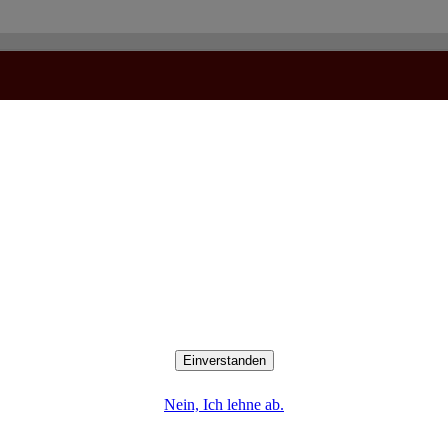
Einverstanden
Nein, Ich lehne ab.